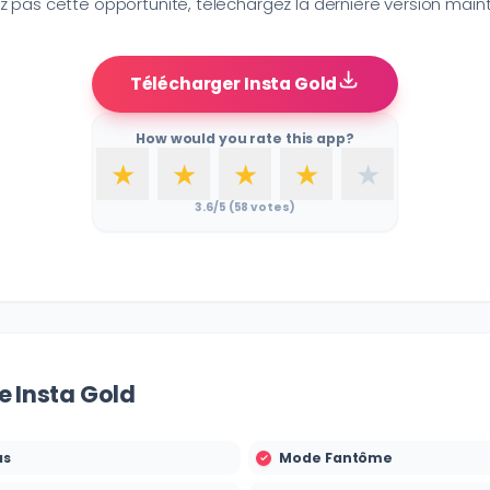
z pas cette opportunité, téléchargez la dernière version main
Télécharger Insta Gold
How would you rate this app?
★
★
★
★
★
3.6
/5 (
58
votes)
e Insta Gold
as
Mode Fantôme