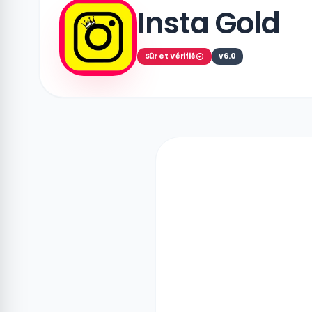
Insta Gold
Sûr et Vérifié
v6.0