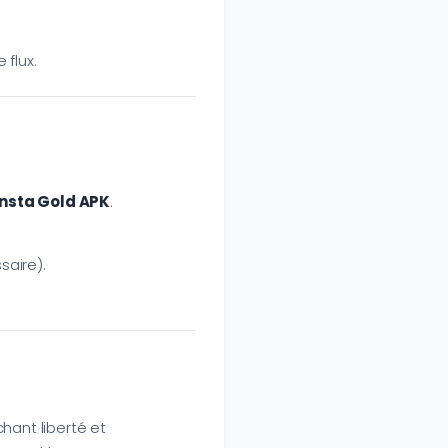
 flux.
Insta Gold APK
.
saire).
hant liberté et